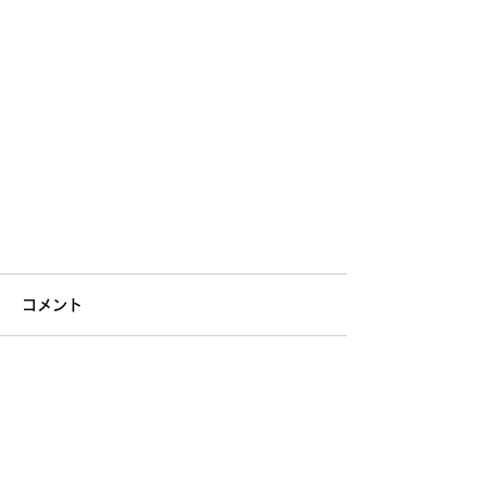
コメント
コメントを追加…
【学割2026】まだまだ受付中！