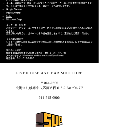
クッキーの設定方法: 使用しているブラウザに応じて、クッキーの管理方法を変更できま
す。以下は主要なブラウザのクッキー設定ページへのリンクです。
Google Chrome
Mozilla Firefox
Safari
Microsoft Edge
​４：クッキーの管理
このクッキーポリシーは、当サイトのサービスや法的要求に基づいて変更されることがあ
ります。
変更があった場合は、当ページにその旨を記載しますので、定期的にご確認ください。
​５：お問い合わせ
クッキーの使用に関するご質問やその他のお問い合わせがある場合は、以下の連絡先まで
ご連絡ください。
会社名：S.U.P
住所：北海道札幌市中央区南６条西６丁目8-2 ARTビル７階
メールアドレス：livehouse.and.bar.soulcore@gmail.com
電話番号：011-215-0900
LIVEHOUSE AND BAR SOULCORE
〒064-0806
北海道札幌市中央区南６西６ 8-2 Artビル７F
011-215-0900