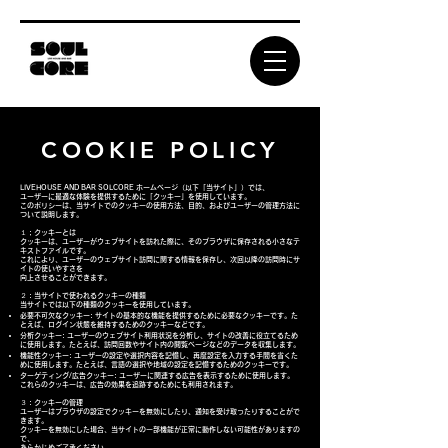
COOKIE POLICY
LIVEHOUSE AND BAR SOLCORE ホームページ（以下「当サイト」）では、
ユーザーに最適な体験を提供するために「クッキー」を使用しています。
このポリシーは、当サイトでのクッキーの使用方法、目的、およびユーザーの管理方法に
ついて説明します。
１；クッキーとは
クッキーは、ユーザーがウェブサイトを訪れた際に、そのブラウザに保存される小さなテ
キストファイルです。
これにより、ユーザーのウェブサイト訪問に関する情報を保存し、次回以降の訪問時にサ
イトの使いやすさを
向上させることができます。
２：当サイトで使われるクッキーの種類
当サイトでは以下の種類のクッキーを使用しています。
必要不可欠なクッキー: サイトの基本的な機能を提供するために必要なクッキーです。た
とえば、ログイン状態を維持するためのクッキーなどです。
分析クッキー: ユーザーのウェブサイト利用状況を分析し、サイトの改善に役立てるため
に使用します。たとえば、訪問回数やサイト内の閲覧ページなどのデータを収集します。
機能性クッキー: ユーザーの設定や選択内容を記憶し、再度設定を入力する手間を省くた
めに使用します。たとえば、言語の選択や地域の設定を記憶するためのクッキーです。
ターゲティング/広告クッキー: ユーザーに関連する広告を表示するために使用します。
これらのクッキーは、広告の効果を追跡するためにも利用されます。
３：クッキーの管理
ユーザーはブラウザの設定でクッキーを無効にしたり、通知を受け取ったりすることがで
きます。
クッキーを無効にした場合、当サイトの一部機能が正常に動作しない可能性がありますの
で、
あらかじめご了承ください。