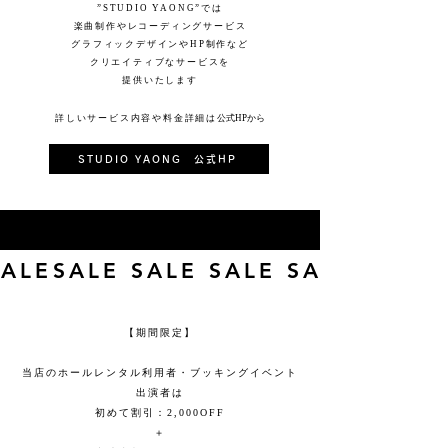
”STUDIO YAONG”では
楽曲制作やレコーディングサービス
グラフィックデザインやHP制作など
​クリエイティブなサービスを
提供いたします
詳しいサービス内容や料金詳細は
公式HPから
STUDIO YAONG 公式HP
SALESALE SALE SALE SALESALE 
【期間限定】
当店のホールレンタル利用者・ブッキングイベント
出演者は
初めて割引：2,000OFF
＋