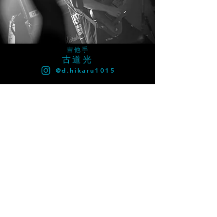
吉他手
古道光
@d.hikaru1015